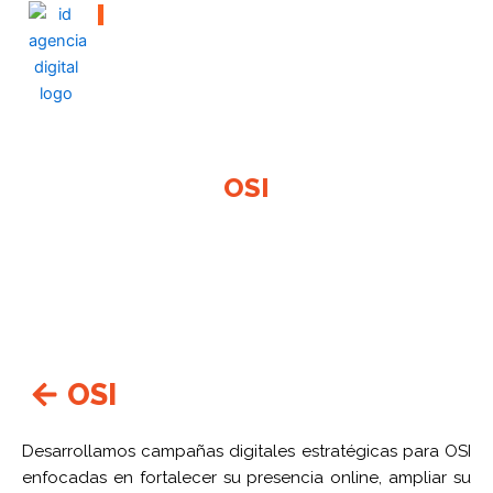
I
Que la fuerza te acompañe
Ir
al
contenido
OSI
OSI
Desarrollamos campañas digitales estratégicas para OSI
enfocadas en fortalecer su presencia online, ampliar su