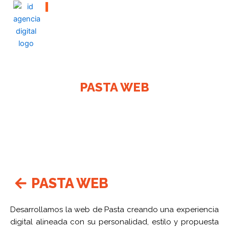
I
Que la fuerza te acompañe
Ir
al
contenido
PASTA WEB
PASTA WEB
Desarrollamos la web de Pasta creando una experiencia
digital alineada con su personalidad, estilo y propuesta