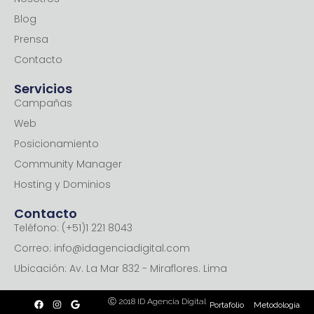
Blog
Prensa
Contacto
Servicios
Campañas
Web
Posicionamiento
Community Manager
Hosting y Dominios
Contacto
Teléfono: (+51)1 221 8043
Correo: info@idagenciadigital.com
Ubicación: Av. La Mar 832 - Miraflores. Lima
F
I
G
Ⓒ 2018 ID Agencia Digital
Portafolio
Metodologia
a
n
o